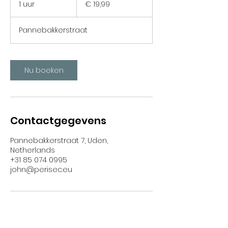
1 uur
1
€ 19,99
u
u
Pannebakkerstraat
Nu boeken
Contactgegevens
Pannebakkerstraat 7, Uden,
Netherlands
+31 85 074 0995
john@perisec.eu