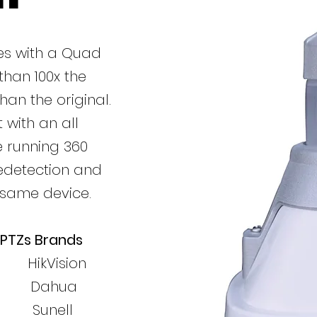
s with a Quad
han 100x the
an the original.
 with an all
 running 360
redetection and
 same device.
 PTZs Brands
HikVision
 Dahua
Sunell