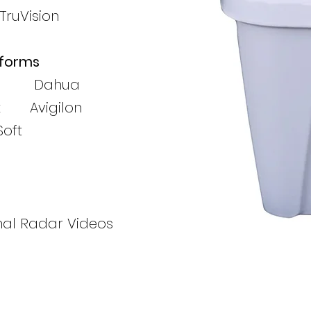
uVision
tforms
ne Dahua
x Avigilon
ft
al Radar Videos