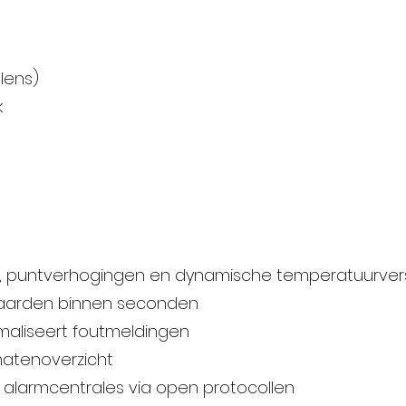
 lens)
k
g, puntverhogingen en dynamische temperatuurvers
haarden binnen seconden
maliseert foutmeldingen
natenoverzicht
 alarmcentrales via open protocollen