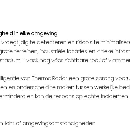
heid in elke omgeving
oegtijdig te detecteren en risico’s te minimalisere
e terreinen, industriële locaties en kritieke infras
stadium – vaak nog vóór zichtbare rook of vlamme
elligentie van ThermalRadar een grote sprong voorui
ren en onderscheid te maken tussen werkelijke bed
rminderd en kan de respons op echte incidenten r
van licht of omgevingsomstandigheden