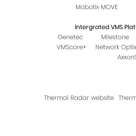
Mobotix MOVE Tr
Intergrated VMS Pla
Genetec Milesto
VMScore+ Network Opti
AxxonSo
Thermal Radar website
Therm