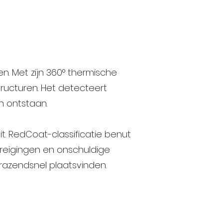
n. Met zijn 360° thermische
tructuren. Het detecteert
n ontstaan.
t. RedCoat-classificatie benut
reigingen en onschuldige
azendsnel plaatsvinden.