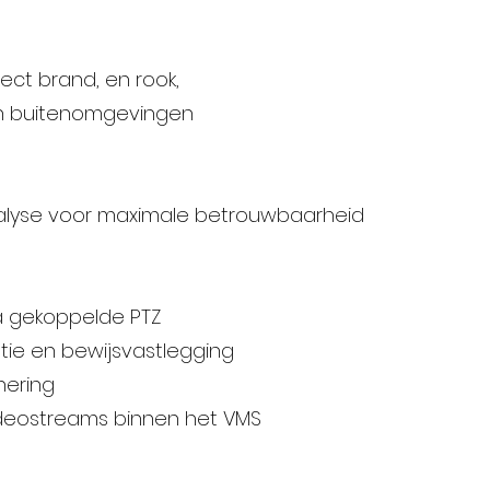
rect brand, en rook,
en buitenomgevingen
nalyse voor maximale betrouwbaarheid
a gekoppelde PTZ
atie en bewijsvastlegging
nering
videostreams binnen het VMS