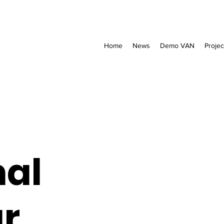
Home
News
Demo VAN
Projec
al
r