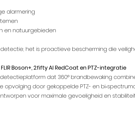
ige alarmering
ystemen
nen en natuurgebieden
etectie; het is proactieve bescherming die veilighe
LIR Boson+, 2fifty AI RedCoat en PTZ-integratie
detectieplatform dat 360° brandbewaking combinee
sche opvolging door gekoppelde PTZ- en bi‑spectrum
tworpen voor maximale gevoeligheid en stabiliteit b